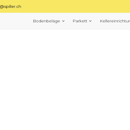
o@spiller.ch
Bodenbeläge
Parkett
Kellereinricht