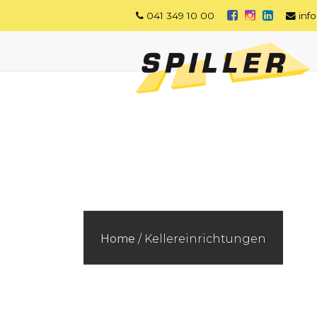
041 349 10 00
inf
Home
/
Kellereinrichtungen