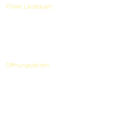
Filiale Landquart
Prättigauerstrasse 1
7302 Landquart
081 250 00 31
041 349 10 09
info@spiller.ch
Öffnungszeiten
Telefon
Mo-Fr
08.00 – 12.00 / 13.00 – 17.00
Ausstellung mit Terminvereinbarung
Mo-Fr
09.00 – 11.45 / 13.30 – 17.00