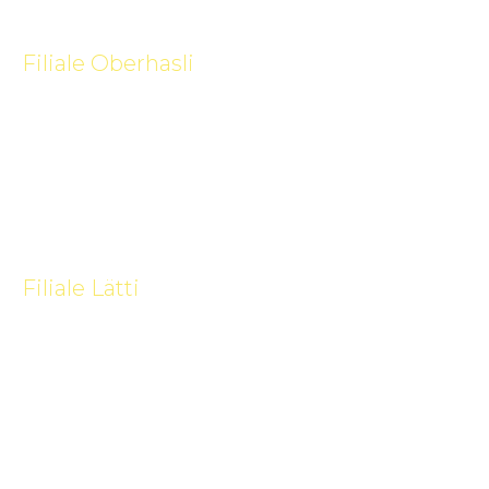
Filiale Oberhasli
Buchenhagstrasse 1
8156 Oberhasli
043 411 04 55
041 349 10 09
info@spiller.ch
Filiale Lätti
Bürenstrasse 14A
3053 Lätti
031 911 55 01
031 911 55 13
info@spiller.ch