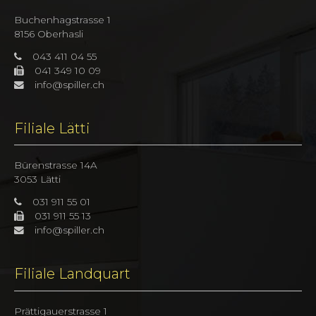
Buchenhagstrasse 1
8156 Oberhasli
043 411 04 55
041 349 10 09
info@spiller.ch
Filiale Lätti
Bürenstrasse 14A
3053 Lätti
031 911 55 01
031 911 55 13
info@spiller.ch
Filiale Landquart
Prättigauerstrasse 1