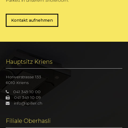
Parkett in unserem Showroom.
Kontakt aufnehmen
Hauptsitz Kriens
Horwerstrasse 133
6010 Kriens
041 349 10 00
041 349 10 09
info@spiller.ch
Filiale Oberhasli