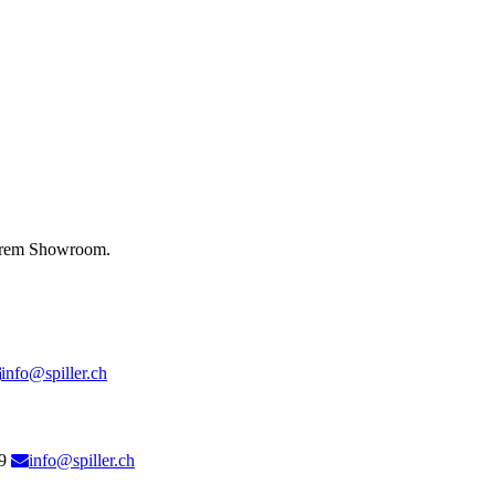
serem Showroom.
info@spiller.ch
9
info@spiller.ch