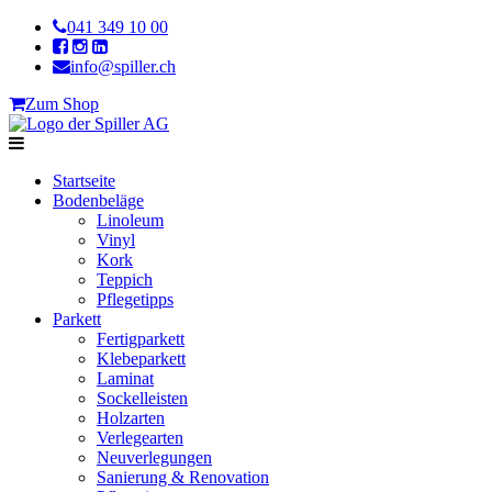
041 349 10 00
info@spiller.ch
Zum Shop
Startseite
Bodenbeläge
Linoleum
Vinyl
Kork
Teppich
Pflegetipps
Parkett
Fertigparkett
Klebeparkett
Laminat
Sockelleisten
Holzarten
Verlegearten
Neuverlegungen
Sanierung & Renovation